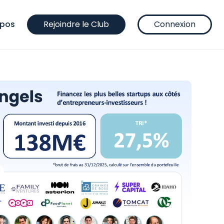
opos
Rejoindre le Club
Connexion